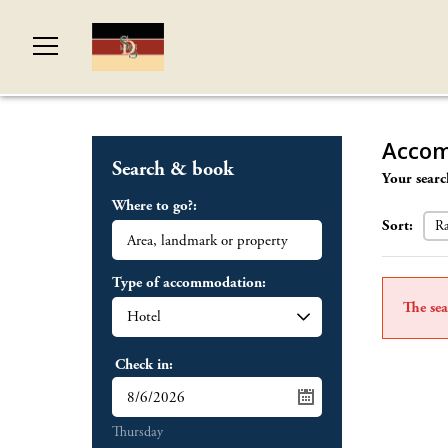
Accom
Search & book
Your searc
Where to go?:
Sort:
Type of accommodation:
The sea
Check in:
Thursday