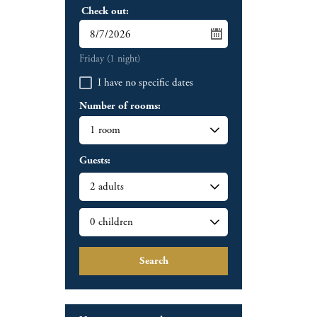
Check out:
Friday
(1 night)
I have no specific dates
Number of rooms:
Guests:
Search